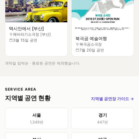
택시안에서 [부산]
해바라기소극장 [부산]
북극곰 예술여행
3월 15일 공연
북극곰소극장
7월 20일 공연
개막일 임박순 · 종료된 공연은 제외했습니다.
SERVICE AREA
지역별 공연 현황
지역별 공연장 가이드
→
서울
경기
1,349편
447편