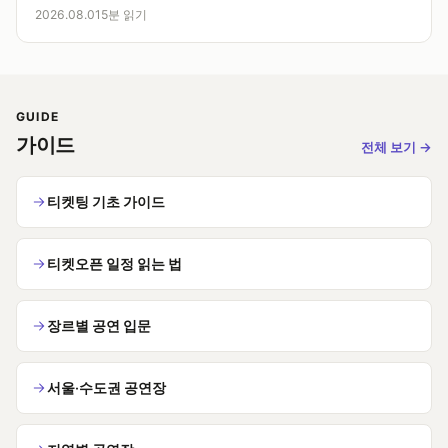
아동 별도 좌석 필요 여부 ③ 러닝타임과 인터미션 유무입니다.
2026.08.01
5분 읽기
연령 제한이 없어도 인터미션 없이 90분…
GUIDE
가이드
전체 보기
→
티켓팅 기초 가이드
티켓오픈 일정 읽는 법
장르별 공연 입문
서울·수도권 공연장