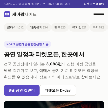
KOPIS 공연예술통합전산망 기준 ·
2026-08-07
갱신
티켓오픈 D-day
클래식
대중음악
연극
뮤지컬
국악
1,012
534
523
521
192
KOPIS 공연예술통합전산망 기준
공연 일정과 티켓오픈, 한곳에서
전국 공연장에서 열리는
3,088편
의 진행·예정 공연을
월별 캘린더로 보고, 예매처 공지 기준 티켓오픈 일정을
확인할 수 있습니다. 장르·지역·아티스트별로 찾아보세요.
8월 공연 캘린더
티켓오픈 D-day