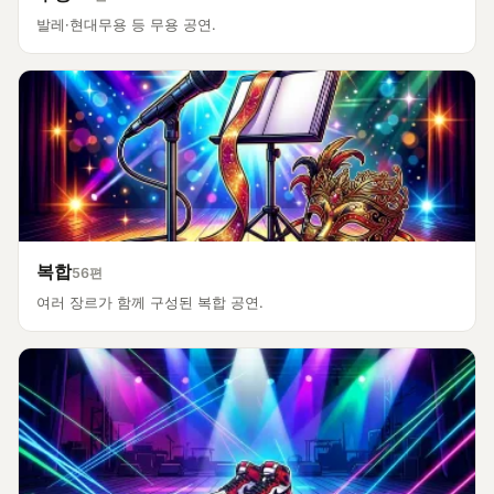
발레·현대무용 등 무용 공연.
복합
56편
여러 장르가 함께 구성된 복합 공연.