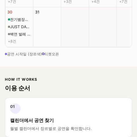
+7건
+3건
+4건
+7건
30
31
전기뱀장어 클럽 투어: 불꽃 원정경기 [광주]
JUST DANCE SUMMER 파티 [부산 동래]
백연 발레 프로젝트 와이: BUILD UP
+8건
공연 시작일 (장르색)
티켓오픈
HOW IT WORKS
이용 순서
01
캘린더에서 공연 찾기
월별 캘린더에서 장르별로 공연을 확인합니다.