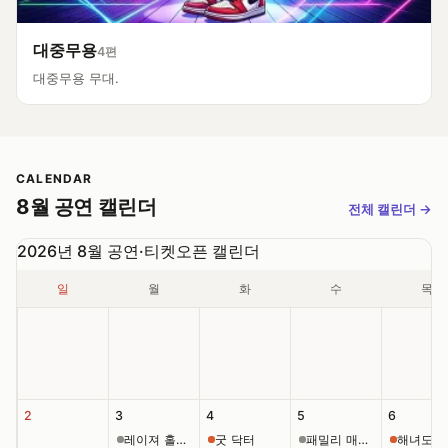
대중무용
4편
대중무용 무대.
CALENDAR
8월 공연 캘린더
전체 캘린더
→
2026년 8월 공연·티켓오픈 캘린더
일
월
화
수
목
2
3
4
5
6
레이져 홀로그램쇼: 사이버 매직쇼 [인천]
굿 닥터
패밀리 매직쇼 [영월]