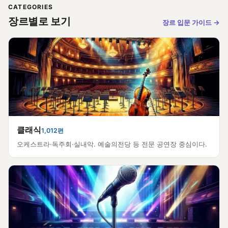
CATEGORIES
장르별로 보기
장르 입문 가이드
→
클래식
1,012편
오케스트라·독주회·실내악. 예술의전당 등 전문 공연장 중심이다.