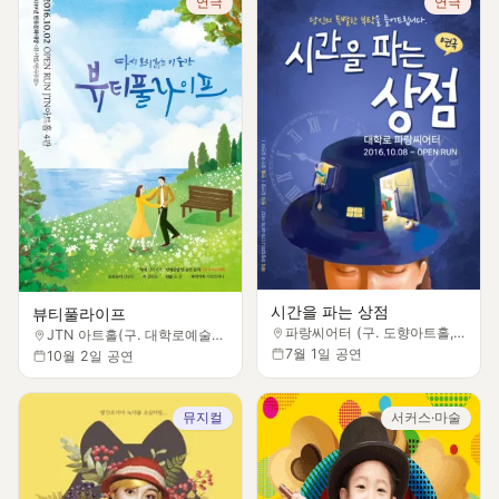
연극
연극
시간을 파는 상점
뷰티풀라이프
파랑씨어터 (구. 도향아트홀, 구. 뮤디스홀)
JTN 아트홀(구. 대학로예술마당)
7월 1일 공연
10월 2일 공연
뮤지컬
서커스·마술