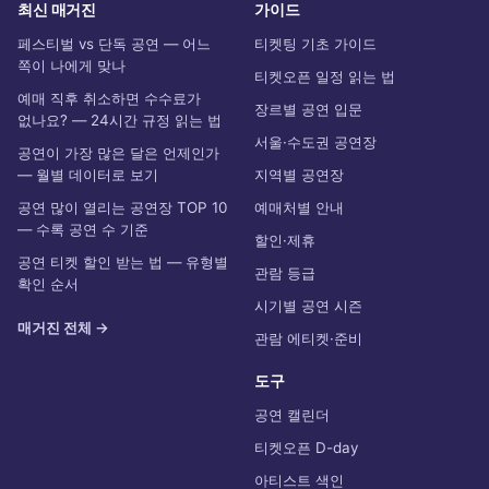
최신 매거진
가이드
페스티벌 vs 단독 공연 — 어느
티켓팅 기초 가이드
쪽이 나에게 맞나
티켓오픈 일정 읽는 법
예매 직후 취소하면 수수료가
장르별 공연 입문
없나요? — 24시간 규정 읽는 법
서울·수도권 공연장
공연이 가장 많은 달은 언제인가
— 월별 데이터로 보기
지역별 공연장
공연 많이 열리는 공연장 TOP 10
예매처별 안내
— 수록 공연 수 기준
할인·제휴
공연 티켓 할인 받는 법 — 유형별
관람 등급
확인 순서
시기별 공연 시즌
매거진 전체 →
관람 에티켓·준비
도구
공연 캘린더
티켓오픈 D-day
아티스트 색인