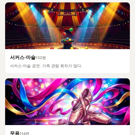
서커스·마술
132편
서커스·마술 공연. 가족 관람 회차가 많다.
무용
114편