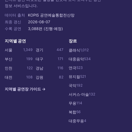
정보 서비스입니다.
데이터 출처
KOPIS 공연예술통합전산망
최종 갱신
2026-08-07
수록 공연
3,088편 (진행·예정)
지역별 공연
장르
서울
1,349
경기
447
클래식
1,012
부산
199
대구
171
대중음악
534
연극
523
인천
122
경남
116
뮤지컬
521
대전
108
강원
82
국악
192
지역별 공연장 가이드 →
서커스·마술
132
무용
114
복합
56
대중무용
4