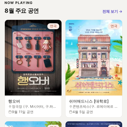
NOW PLAYING
8월 주요 공연
전체 보기
→
연극
연극
행오버
쉬어매드니스 [대학로]
정극장 (구. M시어터, 구.하모니아트홀)
콘텐츠박스(구. 르메이에르 씨어터)
9월 11일 공연
4월 5일 공연