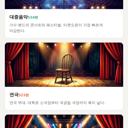
대중음악
534편
가수·밴드의 콘서트와 페스티벌. 티켓오픈이 가장 빠르게
마감된다.
연극
523편
연극 무대. 대학로 소극장부터 국공립 극장까지 폭이 넓다.