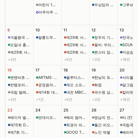
어린이 1미터마술: 미니쇼 [군산]
우상임의 쌀롱 음악회: 11석의 쌀롱, 피아노와 아코디언 [제주]
그루브재즈데이, 
아주아주 배고픈 애벌레 쇼 (영어) 티켓오픈
9
10
11
12
13
겨울왕국 프리뷰 [서울]
쌀롱드무지끄, 콰르텟 세븐: 아름다움의 양면성
제29회 서울프린지페스티벌, 같은 하루
정우의 기습공격 vol.2
전국노래자
오일내 홍대점 presents 육즙폭발 Vol.1
제29회 서울프린지페스티벌, 수치스러우면 쏘아봐
꽃비: 우리가 피었던 계절
제29회 서울프린지페스티벌, 에움길: The scenic Route
제29회 서울 프린지 페스티벌, 걸밴드 음주가무의 교환일기
본스타 잠실송파 정기공연: Born to be BEST CONCERT
+4건
+6건
+3건
+18건
16
17
18
19
20
엔텐바흐 오리지널 밴드: 피치 콘서트
ARTMS: BLUE BLOOD NIGHT
플루티스트 이영기와 함께 하는 살롱 음악회
한낮의 유U;콘서트 [부산] (8월)
컨템포러리 사운드 포럼, 말과 소리와 기록들
궁정음악가들 [대학로]
재오 소프라노 유소영 & KTPO 함께하는 음악 여행: My Favorite Songs
화염
국립 발레단 부설 발레 아카데미 정기 공연: PLIE
제14회 대전청년유니브연극제, 불연성 쓰레기장
대전 MBC 예술단 초청 스페인 밀레니엄 합창단 내한 연주회 [대전]
과수원 삼형제 [대학로]
칼라릿 
+4건
+1건
+6건
+3건
+16건
23
24
25
26
27
레이저 벌룬쇼 [제주]
먼데이프로젝트 시즌9, OUR SUMMER: 더베인 X ABTB
해피 썸머타임 콘서트 & 월드 플라멩코 페스티벌
영남의 전통예술, 밀양이 잇다: 동래야류 겨루기 [밀양]
제15회 DaKAPO 정기 연주회
최경아 피아노 독주회: Mozart와 함께하는 세번째 내면여행
월간 피오레, 황선용 피아니스트 (8월)
국립국악원, 연
제7회 가온병창단 정기연주회, K-Classic: 전통의 장, 새로운 공명 [대전]
GOOD TO SEE YOU vol.3
노인 박멸