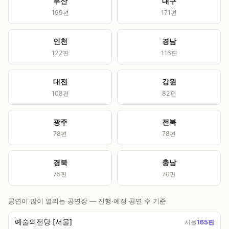
부산
대구
199편
171편
인천
경남
122편
116편
대전
강원
108편
82편
광주
전북
78편
78편
경북
충남
75편
70편
공연이 많이 열리는 공연장 — 진행·예정 공연 수 기준
예술의전당 [서울]
서울
165편