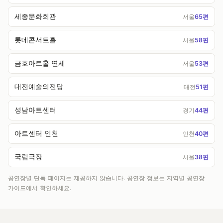
세종문화회관
서울
65편
롯데콘서트홀
서울
58편
금호아트홀 연세
서울
53편
대전예술의전당
대전
51편
성남아트센터
경기
44편
아트센터 인천
인천
40편
국립극장
서울
38편
공연장별 단독 페이지는 제공하지 않습니다. 공연장 정보는 지역별 공연장
가이드에서 확인하세요.