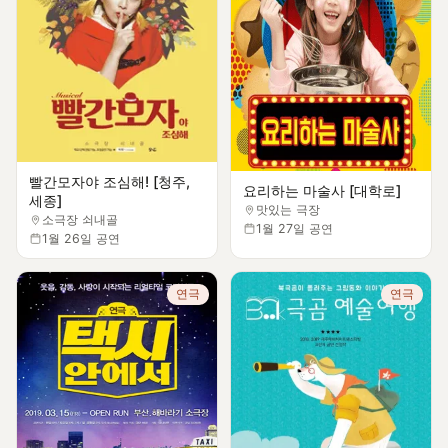
빨간모자야 조심해! [청주,
요리하는 마술사 [대학로]
세종]
맛있는 극장
소극장 쇠내골
1월 27일 공연
1월 26일 공연
연극
연극