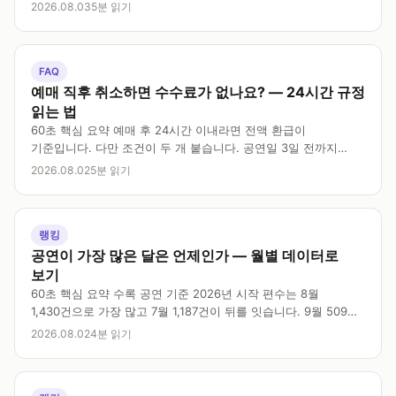
선택지가 좁은 형식입니다. 수록 공연 3,875건 중 축제로 분류된
2026.08.03
5분 읽기
것은 449건으로 약 12%입니다. 결정…
FAQ
예매 직후 취소하면 수수료가 없나요? — 24시간 규정
읽는 법
60초 핵심 요약 예매 후 24시간 이내라면 전액 환급이
기준입니다. 다만 조건이 두 개 붙습니다. 공연일 3일 전까지
예매한 건이어야 하고, 비영업일은 시간 계산에서 제외됩니다.
2026.08.02
5분 읽기
공연 이틀 전에 급하게 예매한 티켓은 예매 1분 뒤에…
랭킹
공연이 가장 많은 달은 언제인가 — 월별 데이터로
보기
60초 핵심 요약 수록 공연 기준 2026년 시작 편수는 8월
1,430건으로 가장 많고 7월 1,187건이 뒤를 잇습니다. 9월 509건,
10월 266건, 11월 132건, 12월 79건으로 감소합니다. 다만 뒤로
2026.08.02
4분 읽기
갈수록 줄어드는 것은 실제 공연이 적어서가…