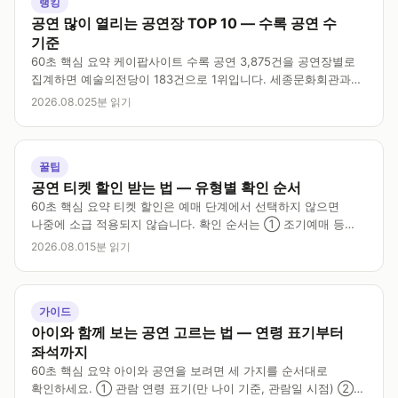
랭킹
공연 많이 열리는 공연장 TOP 10 — 수록 공연 수
기준
60초 핵심 요약 케이팝사이트 수록 공연 3,875건을 공연장별로
집계하면 예술의전당이 183건으로 1위입니다. 세종문화회관과
금호아트홀 연세가 각 71건으로 공동 2위입니다. 상위 10곳 중
2026.08.02
5분 읽기
5곳은 서울 밖에 있습니다. 이 순위는 수록 공연 수라는 객관
지표만 사용하며,…
꿀팁
공연 티켓 할인 받는 법 — 유형별 확인 순서
60초 핵심 요약 티켓 할인은 예매 단계에서 선택하지 않으면
나중에 소급 적용되지 않습니다. 확인 순서는 ① 조기예매 등
시기 할인 ② 청소년·경로·장애인 등 신분 할인 ③ 공연장 회원
2026.08.01
5분 읽기
선예매 ④ 문화누리카드 등 공공 지원입니다.…
가이드
아이와 함께 보는 공연 고르는 법 — 연령 표기부터
좌석까지
60초 핵심 요약 아이와 공연을 보려면 세 가지를 순서대로
확인하세요. ① 관람 연령 표기(만 나이 기준, 관람일 시점) ②