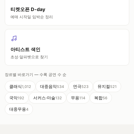
티켓오픈 D-day
예매 시작일 임박순 정리
아티스트 색인
초성·알파벳으로 찾기
장르별 바로가기 — 수록 공연 수 순
클래식
대중음악
연극
뮤지컬
1,012
534
523
521
국악
서커스·마술
무용
복합
192
132
114
56
대중무용
4